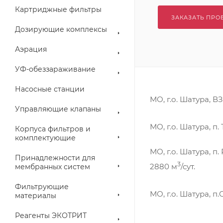
Картриджные фильтры
ЗАКАЗАТЬ ПРО
Дозирующие комплексы
Аэрация
УФ-обеззараживание
Насосные станции
МО, г.о. Шатура, В
Управляющие клапаны
МО, г.о. Шатура, 
Корпуса фильтров и
комплектующие
МО, г.о. Шатура, 
Принадлежности для
3
2880 м
/сут.
мембранных систем
Фильтрующие
МО, г.о. Шатура, 
материалы
Реагенты ЭКОТРИТ