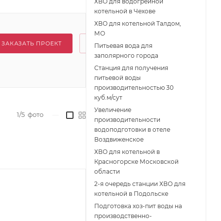
ХВО для водогрейной
котельной в Чехове
ХВО для котельной Талдом,
МО
ЗАКАЗАТЬ ПРОЕКТ
Питьевая вода для
заполярного города
Станция для получения
питьевой воды
производительностью 30
куб.м/сут
Увеличение
1/5
фото
—
производительности
водоподготовки в отеле
Воздвиженское
ХВО для котельной в
Красногорске Московской
области
2-я очередь станции ХВО для
котельной в Подольске
Подготовка хоз-пит воды на
производственно-