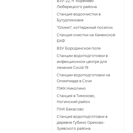
ВЗУ-22, п. Коренёво
Люберецкого района
Станция водоочистки в
Бутурлиновке
"Олимп", коттеджный поселок
Станция очистки на Каменской
БКФ
ВЗУ Бородинское поле
Станции водоподготовки в
инфекционном центре для
лечения Covid-19
Станции водоподготовки на
Олимпиаде в Сочи
ПЖК Николино
Станция в Тимохово,
Ногинский район
ПНК Бекасово
Станция водоподготовки в
деревне Губино Орехово-
Зуевского района