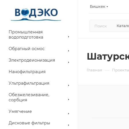
Бишкек
Катал
Промышленная
водоподготовка
Обратный осмос
Шатурск
Электродеионизация
—
Главная
Проект
Нанофильтрация
Ультрафильтрация
Обезжелезивание,
сорбция
Умягчение
Дисковые фильтры