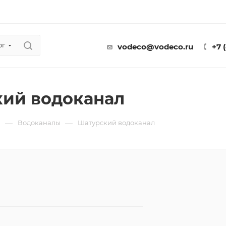
ог
vodeco@vodeco.ru
+7 
ий водоканал
—
—
ы
Водоканалы
Шатурский водоканал