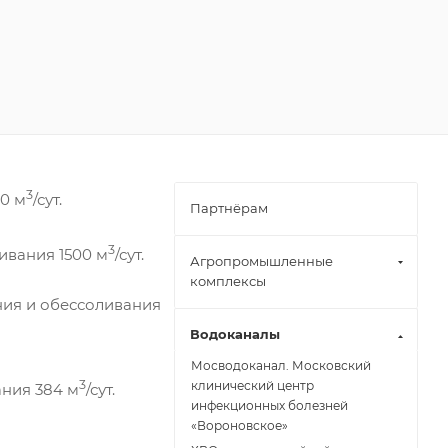
3
0 м
/сут.
Партнёрам
3
зивания 1500 м
/сут.
Агропромышленные
комплексы
ния и обессоливания
Водоканалы
Мосводоканал. Московский
3
клинический центр
ания 384 м
/сут.
инфекционных болезней
«Вороновское»