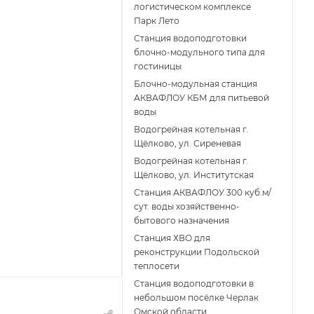
логистическом комплексе
Парк Лето
Станция водоподготовки
блочно-модульного типа для
гостиницы
Блочно-модульная станция
АКВАФЛОУ КБМ для питьевой
воды
Водогрейная котельная г.
Щёлково, ул. Сиреневая
Водогрейная котельная г.
Щёлково, ул. Институтская
Станция АКВАФЛОУ 300 куб.м/
сут. воды хозяйственно-
бытового назначения
Станция ХВО для
реконструкции Подольской
теплосети
Станция водоподготовки в
небольшом посёлке Черлак
Омской области