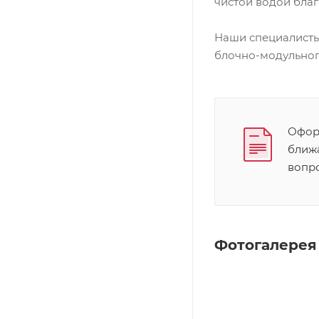
чистой водой бла
Наши специалисты
блочно-модульног
Оформ
ближ
вопр
Фотогалерея