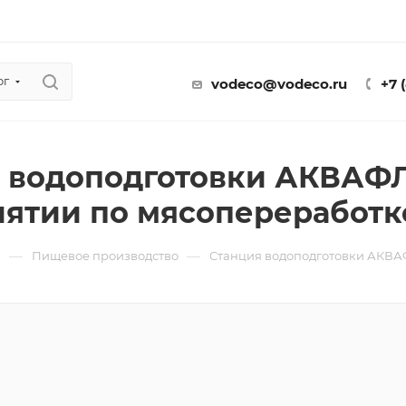
ог
vodeco@vodeco.ru
+7 
 водоподготовки АКВАФ
ятии по мясопереработк
—
—
ы
Пищевое производство
Станция водоподготовки АКВА