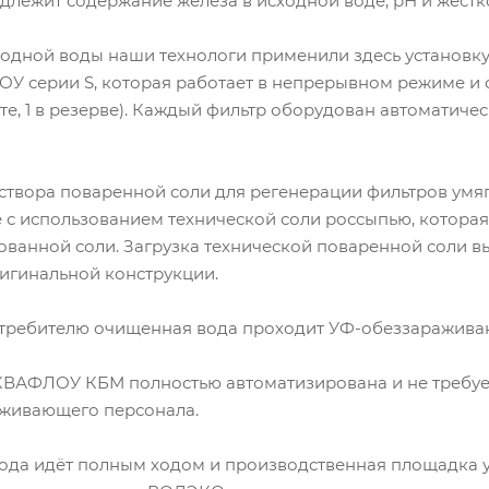
лежит содержание железа в исходной воде, рН и жёстко
ходной воды наши технологи применили здесь установк
У серии S, которая работает в непрерывном режиме и с
оте, 1 в резерве). Каждый фильтр оборудован автомати
створа поваренной соли для регенерации фильтров умя
 с использованием технической соли россыпью, которая 
ованной соли. Загрузка технической поваренной соли 
игинальной конструкции.
требителю очищенная вода проходит УФ-обеззаражива
КВАФЛОУ КБМ полностью автоматизирована и не требуе
уживающего персонала.
вода идёт полным ходом и производственная площадка 