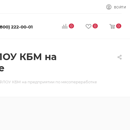
ВОЙТИ
0
0
0
(800) 222-00-01
ЛОУ КБМ на
е
ФЛОУ КБМ на предприятии по мясопереработке