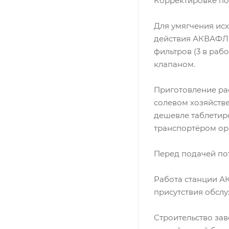
Корректировке под
Для умягчения ис
действия АКВАФЛО
фильтров (3 в раб
клапаном.
Приготовление ра
солевом хозяйстве
дешевле таблетир
транспортёром ор
Перед подачей по
Работа станции А
присутствия обсл
Строительство за