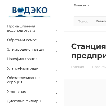
Бишкек
Катал
Промышленная
водоподготовка
Обратный осмос
Станция
Электродеионизация
предпри
Нанофильтрация
—
Главная
Проект
Ультрафильтрация
Обезжелезивание,
сорбция
Умягчение
Дисковые фильтры