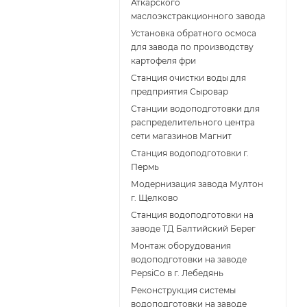
Аткарского
маслоэкстракционного завода
Установка обратного осмоса
для завода по производству
картофеля фри
Cтанция очистки воды для
предприятия Сыровар
Cтанции водоподготовки для
распределительного центра
сети магазинов Магнит
Станция водоподготовки г.
Пермь
Модернизация завода Мултон
г. Щелково
Станция водоподготовки на
заводе ТД Балтийский Берег
Монтаж оборудования
водоподготовки на заводе
PepsiCo в г. Лебедянь
Реконструкция системы
водоподготовки на заводе