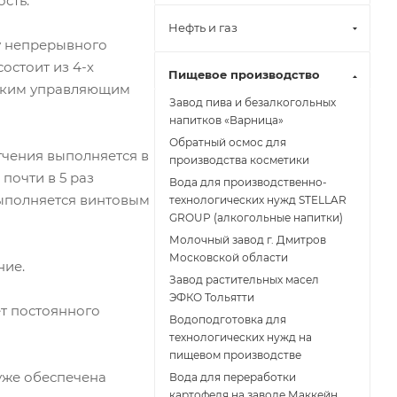
сть.
Нефть и газ
у непрерывного
остоит из 4-х
Пищевое производство
ческим управляющим
Завод пива и безалкогольных
напитков «Варница»
Обратный осмос для
гчения выполняется в
производства косметики
почти в 5 раз
Вода для производственно-
выполняется винтовым
технологических нужд STELLAR
GROUP (алкогольные напитки)
Молочный завод г. Дмитров
Московской области
ние.
Завод растительных масел
ЭФКО Тольятти
т постоянного
Водоподготовка для
технологических нужд на
пищевом производстве
уже обеспечена
Вода для переработки
картофеля на заводе Маккейн