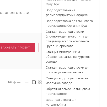
Фудс Рус
Водоподготовка на
водоподготовки
фармпредприятии Рафарма
Водоподготовка для пищевого
производства Органик Фуд
Станция водоподготовки
блочно-модульного типа для
птицеводческого комплекса
Группы Черкизово
ЗАКАЗАТЬ ПРОЕКТ
Станция фильтрации и
обезжелезивания на Курском
солоде
Станция водоподготовки для
производства косметики
Станция водоподготовки на
1/6
фото
—
молочном заводе
Обратный осмос на пищевом
производстве
Водоподготовка для
котельной на