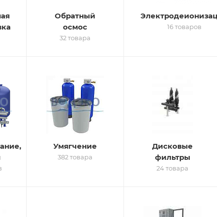
ая
Обратный
Электродеиониза
вка
осмос
16 товаров
32 товара
ание,
Умягчение
Дисковые
я
фильтры
382 товара
в
24 товара