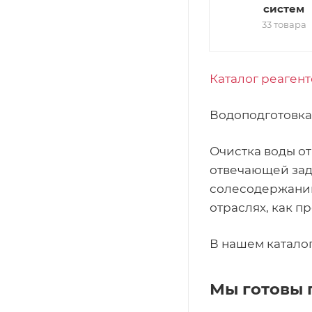
систем
33 товара
Каталог реаген
Водоподготовка
Очистка воды о
отвечающей зад
солесодержанию,
отраслях, как п
В нашем катало
Мы готовы 