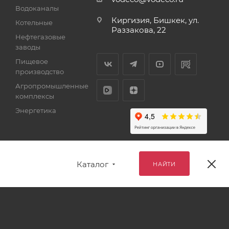
Водоканалы
Киргизия, Бишкек, ул.
Котельные
Раззакова, 22
Нефтегазовые
заводы
Пищевое
производство
Агропромышленные
комплексы
Энергетика
Каталог
НАЙТИ