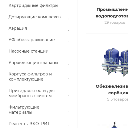
Картриджные фильтры
Промышленн
водоподгото
Дозирующие комплексы
29 товаров
Аэрация
УФ-обеззараживание
Насосные станции
Управляющие клапаны
Корпуса фильтров и
комплектующие
Обезжелезив
Принадлежности для
сорбци
мембранных систем
515 товаро
Фильтрующие
материалы
Реагенты ЭКОТРИТ