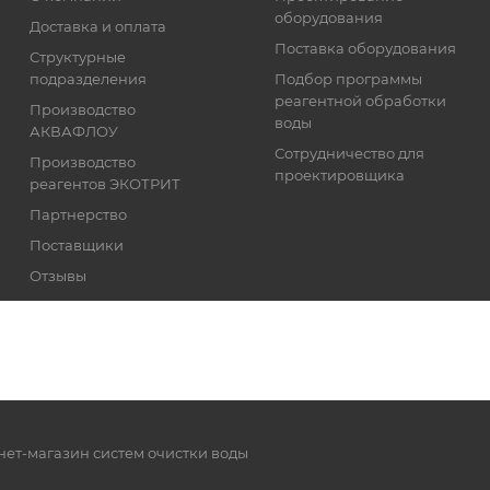
оборудования
Доставка и оплата
Поставка оборудования
Структурные
подразделения
Подбор программы
реагентной обработки
Производство
воды
АКВАФЛОУ
Сотрудничество для
Производство
проектировщика
реагентов ЭКОТРИТ
Партнерство
Поставщики
Отзывы
Реквизиты
нет-магазин систем очистки воды