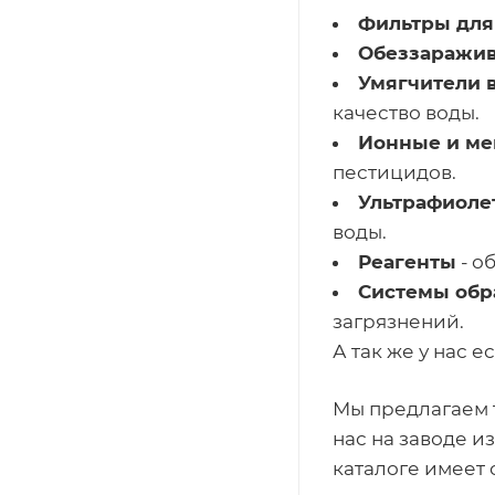
Фильтры для
Обеззаражив
Умягчители 
качество воды.
Ионные и м
пестицидов.
Ультрафиоле
воды.
Реагенты
- о
Системы обр
загрязнений.
А так же у нас
Мы предлагаем 
нас на заводе 
каталоге имеет 