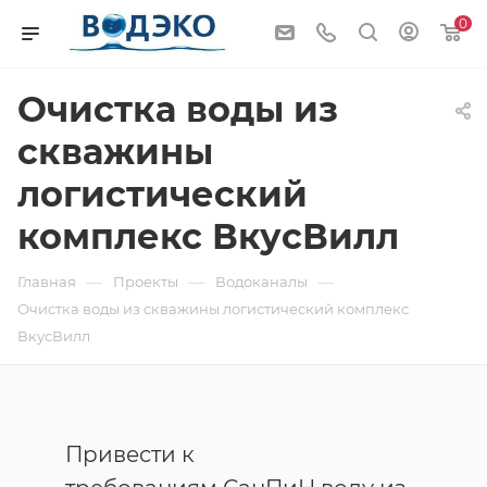
0
Очистка воды из
скважины
логистический
комплекс ВкусВилл
—
—
—
Главная
Проекты
Водоканалы
Очистка воды из скважины логистический комплекс
ВкусВилл
Привести к