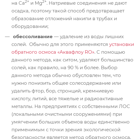
2+
2+
на Ca
и Mg
. Натриевые соединения не дают
осадка, поэтому такой способ предотвращает
образование отложений накипи в трубах и
оборудовании;
обессоливание
— удаление из воды лишних
солей. Обычно для этого применяются
установки
обратного осмоса «Аквафлоу RO»
. С помощью
данного метода, как ситом, удаляют большинство
солей, как правило, на 90 % и более. Выбор
данного метода обычно обусловлен тем, что
нужно понизить общее солесодержание или
удалить фтор, бор, стронций, кремниевую
кислоту, литий, все тяжелые и радиоактивные
металлы. На предприятиях с собственными ЛОС
(локальными очистными сооружениями) при
умягчении больших объемов воды единственно
применимым с точки зрения экологической
безопасности является метод обратного осмоса,