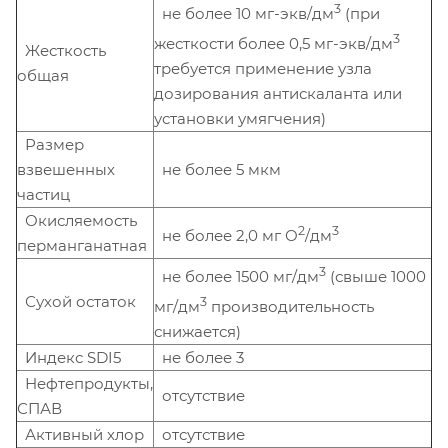
3
не более 10 мг-экв/дм
(при
3
жесткости более 0,5 мг-экв/дм
Жесткость
требуется применение узла
общая
дозирования антискаланта или
установки умягчения)
Размер
взвешенных
не более 5 мкм
частиц
Окисляемость
2
3
не более 2,0 мг О
/дм
перманганатная
3
не более 1500 мг/дм
(свыше 1000
Сухой остаток
3
мг/дм
производительность
снижается)
Индекс SDI5
не более 3
Нефтепродукты,
отсутствие
СПАВ
Активный хлор
отсутствие