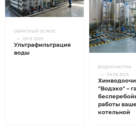
ОБРАТНЫЙ ОСМОС
—
09.12.2025
Ультрафильтрация
воды
ВОДООЧИСТКА
—
09.06.2025
Химводоочи
"Водэко" – г
бесперебой
работы ваш
котельной