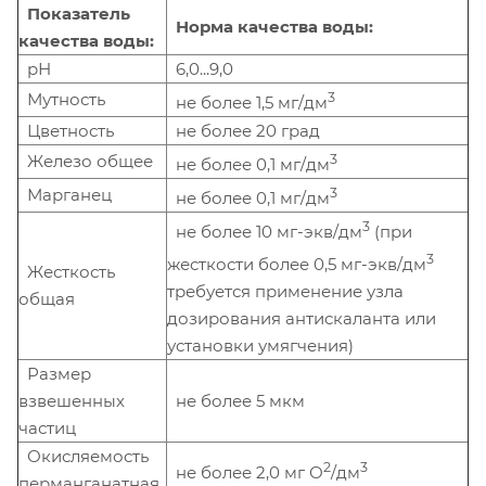
Показатель
Норма качества воды:
качества воды:
рН
6,0...9,0
Мутность
3
не более 1,5 мг/дм
Цветность
не более 20 град
Железо общее
3
не более 0,1 мг/дм
Марганец
3
не более 0,1 мг/дм
3
не более 10 мг-экв/дм
(при
3
жесткости более 0,5 мг-экв/дм
Жесткость
требуется применение узла
общая
дозирования антискаланта или
установки умягчения)
Размер
взвешенных
не более 5 мкм
частиц
Окисляемость
2
3
не более 2,0 мг О
/дм
перманганатная