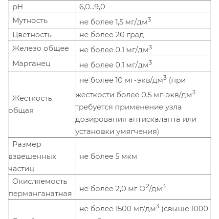
рН
6,0...9,0
Мутность
3
не более 1,5 мг/дм
Цветность
не более 20 град
Железо общее
3
не более 0,1 мг/дм
Марганец
3
не более 0,1 мг/дм
3
не более 10 мг-экв/дм
(при
3
жесткости более 0,5 мг-экв/дм
Жесткость
требуется применение узла
общая
дозирования антискаланта или
установки умягчения)
Размер
взвешенных
не более 5 мкм
частиц
Окисляемость
2
3
не более 2,0 мг О
/дм
перманганатная
3
не более 1500 мг/дм
(свыше 1000