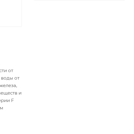
ти от
 воды от
железа,
веществ и
ерии F
им