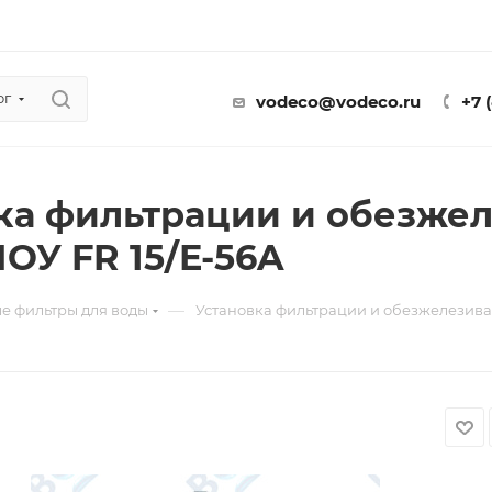
ог
vodeco@vodeco.ru
+7 
ка фильтрации и обезже
У FR 15/E-56A
—
е фильтры для воды
Установка фильтрации и обезжелезив