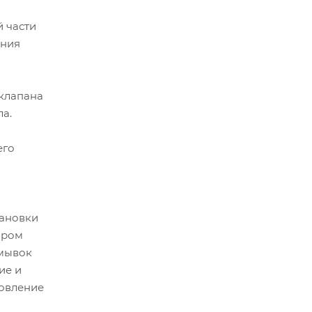
й части
ения
клапана
а.
его
тановки
ором
омывок
ие и
новление