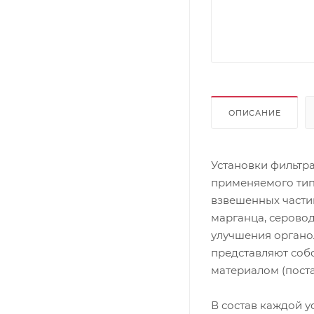
ОПИСАНИЕ
Установки фильтр
применяемого тип
взвешенных частиц
марганца, серово
улучшения органо
представляют соб
материалом (поста
В состав каждой у