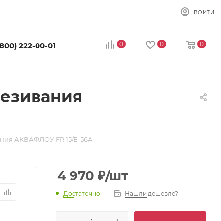
ВОЙТИ
0
0
0
(800) 222-00-01
лезивания
ания АКВАФЛОУ FR 15/E-56A
4 970
₽
/шт
Достаточно
Нашли дешевле?