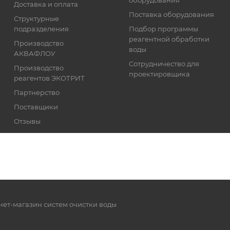
Доставка и оплата
Поставка оборудования
Структурные
подразделения
Подбор программы
реагентной обработки
Производство
воды
АКВАФЛОУ
Сотрудничество для
Производство
проектировщика
реагентов ЭКОТРИТ
Партнерство
Поставщики
Отзывы
Реквизиты
нет-магазин систем очистки воды