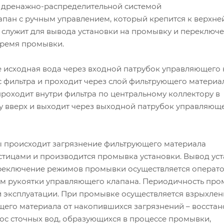
 с дренажно-распределительной системой
пан с ручным управлением, который крепится к верхне
и служит для вывода установки на промывку и переключ
время промывки.
 исходная вода через входной патрубок управляющего 
с фильтра и проходит через слой фильтрующего материал
роходит внутри фильтра по центральному коллектору в
у вверх и выходит через выходной патрубок управляющ
ы происходит загрязнение фильтрующего материала
тицами и производится промывка установки. Вывод ус
реключение режимов промывки осуществляется операт
м рукоятки управляющего клапана. Периодичность пр
й эксплуатации. При промывке осуществляется взрыхлен
щего материала от накопившихся загрязнений – восста
ос сточных вод, образующихся в процессе промывки,