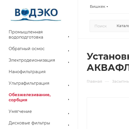
Бишкек
Катал
Промышленная
водоподготовка
Обратный осмос
Установ
Электродеионизация
АКВАФЛО
Нанофильтрация
—
Главная
Засыпны
Ультрафильтрация
Обезжелезивание,
сорбция
Умягчение
Дисковые фильтры