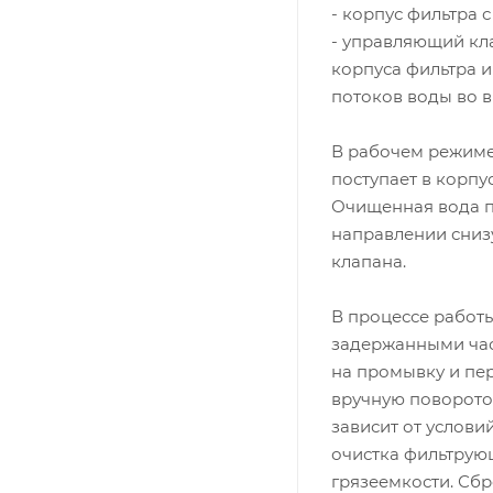
- корпус фильтра
- управляющий кла
корпуса фильтра 
потоков воды во 
В рабочем режиме
поступает в корпу
Очищенная вода п
направлении сниз
клапана.
В процессе работ
задержанными час
на промывку и пе
вручную поворото
зависит от услови
очистка фильтрую
грязеемкости. Сбр